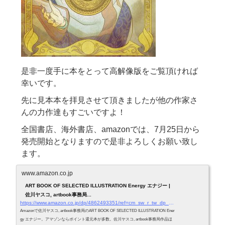
是非一度手に本をとって高解像版をご覧頂ければ
幸いです。
先に見本本を拝見させて頂きましたが他の作家さ
んの力作達もすごいですよ！
全国書店、海外書店、amazonでは、7月25日から
発売開始
となりますので是非よろしくお願い致し
ます。
www.amazon.co.jp
ART BOOK OF SELECTED ILLUSTRATION Energy エナジー |
佐川ヤスコ, artbook事務局...
https://www.amazon.co.jp/dp/4862493351/ref=cm_sw_r_tw_dp_U_x_CpcrBb4NQQWZ0
Amazonで佐川ヤスコ, artbook事務局のART BOOK OF SELECTED ILLUSTRATION Ener
gy エナジー。アマゾンならポイント還元本が多数。佐川ヤスコ, artbook事務局作品ほ