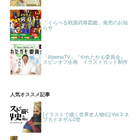
「くらべる戦国武将図鑑」発売のお知
らせ
「AbemaTV」『やれたかも委員会』
スピンオフ企画 イラストカット制作
人気オススメ記事
[イラストで描く世界史人物伝] Vol.3 ネ
ブカドネザル2世