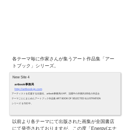
各テーマ毎に作家さんが集うアート作品集「アー
トブック」シリーズ。
New Site 4
artbook事務局
http://artbook-jp.com
アーティストを応援する出版社、artbook事務局のHP。活躍中の作家約100名の作品を
テーマごとにまとめたアートブック作品集 ART BOOK OF SELECTED ILLUSTRATION
シリーズ を刊行中。
以前より各テーマにて出版された画集が全国書店
にて発売されておりますが、この度「Energy(エナ